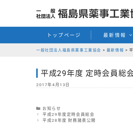
コ
コ
ン
ン
テ
テ
ン
ン
トップページ
最新情報
ツ
ツ
へ
へ
一般社団法人福島県薬事工業協会
>
最新情報
>
ス
ス
キ
キ
ッ
ッ
平成29年度 定時会員総
プ
プ
2017年4月13日
カ
お知らせ
テ
平成29年度定時会員総会
ゴ
平成28年度 財務諸表公開
リ
ー