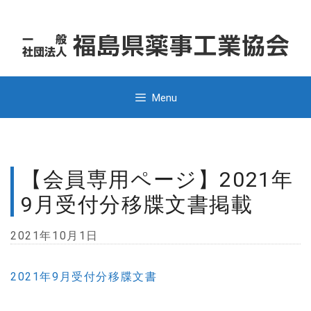
コ
コ
ン
ン
テ
テ
ン
ン
ツ
ツ
Menu
へ
へ
ス
ス
キ
キ
ッ
ッ
【会員専用ページ】2021年
プ
プ
9月受付分移牒文書掲載
2021年10月1日
2021年9月受付分移牒文書