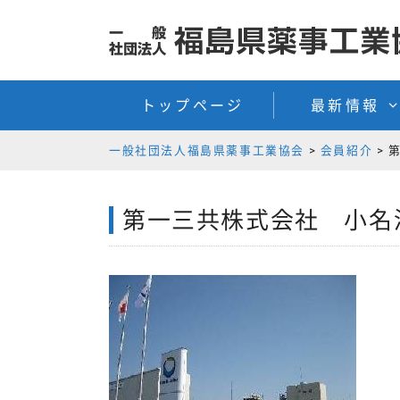
コ
コ
ン
ン
テ
テ
ン
ン
トップページ
最新情報
ツ
ツ
へ
へ
一般社団法人福島県薬事工業協会
>
会員紹介
>
ス
ス
キ
キ
ッ
ッ
第一三共株式会社 小名
プ
プ